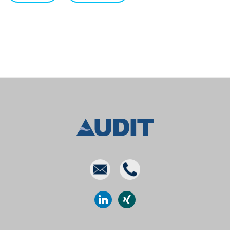
E-
Phone
mail
linkedin
xing