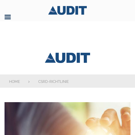
Skip
to
content
AUDIT GmbH
HOME
CSRD-RICHTLINIE
Schlagwort:
CSRD-
Richtlinie