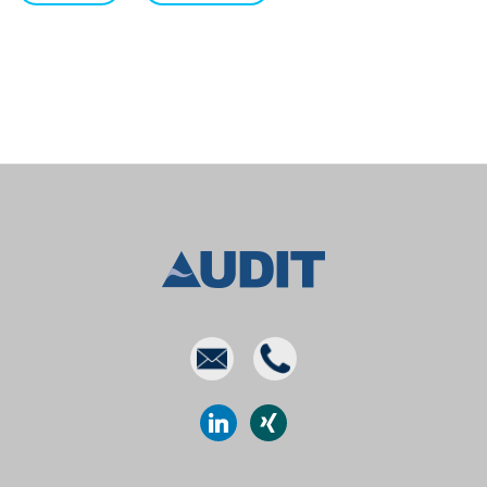
E-
Phone
mail
linkedin
xing