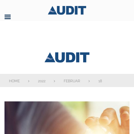
Skip
to
content
AUDIT GmbH
HOME
2022
FEBRUAR
18
Tag:
18.
Februar