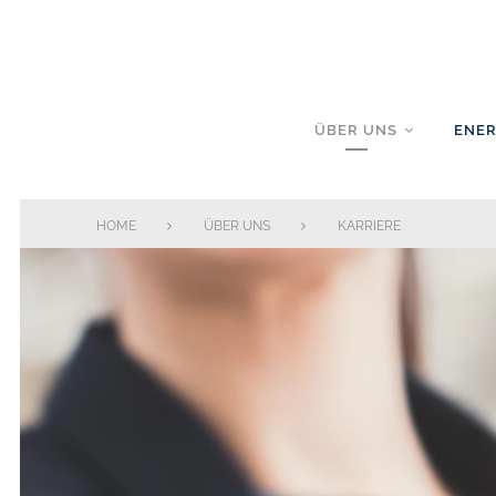
Skip
to
content
ÜBER UNS
ENER
HOME
ÜBER UNS
KARRIERE
Karriere