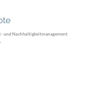
ote
t- und Nachhaltigkeitmanagement
b
)