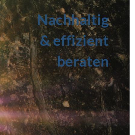
Nachhaltig
& effizient
beraten