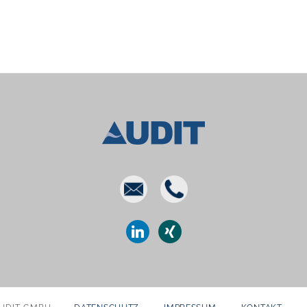
E-
Phone
mail
linkedin
xing