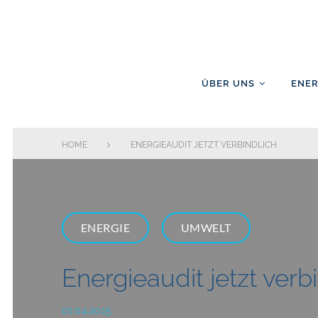
Skip
to
content
ÜBER UNS
ENER
HOME
ENERGIEAUDIT JETZT VERBINDLICH
ENERGIE
UMWELT
Energieaudit jetzt verb
01.04.2015