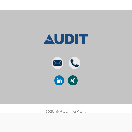
E-
Phone
mail
linkedin
xing
2026 © AUDIT GMBH.
DATENSCHUTZ
IMPRESSUM
KONTAKT
GLOSSAR