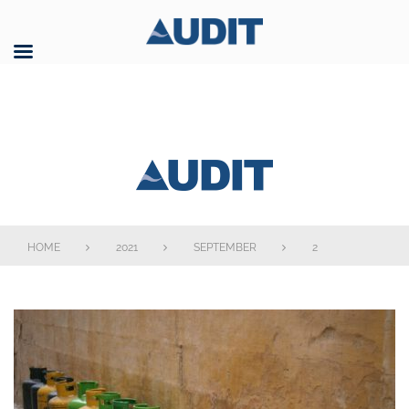
Skip
to
content
AUDIT GmbH
HOME
2021
SEPTEMBER
2
Tag:
2.
September