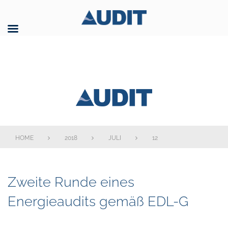
Skip
to
content
AUDIT GmbH
HOME
2018
JULI
12
Tag:
Zweite Runde eines
12.
Energieaudits gemäß EDL-G
Juli