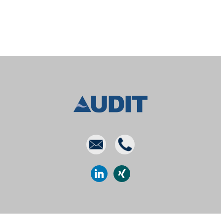
E-
Phone
mail
linkedin
xing