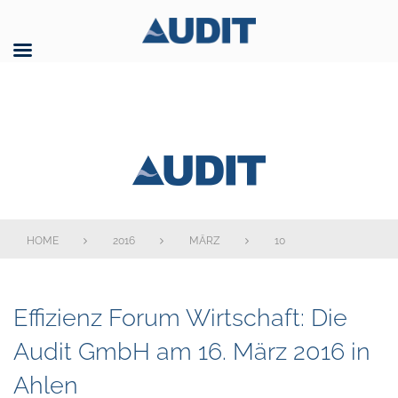
Skip
to
content
AUDIT GmbH
HOME
2016
MÄRZ
10
Tag:
Effizienz Forum Wirtschaft: Die
10.
Audit GmbH am 16. März 2016 in
März
Ahlen