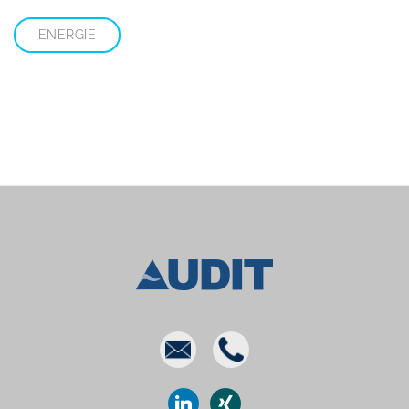
ENERGIE
E-
Phone
mail
linkedin
xing