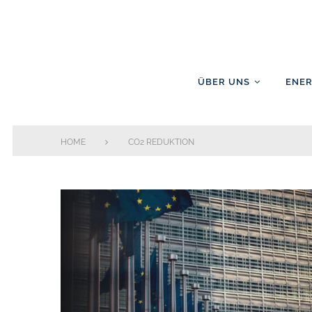
Skip
to
content
ÜBER UNS
ENER
HOME
CO2 REDUKTION
Schlagwort:
CO2
Reduktion