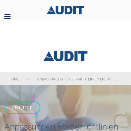
Skip
to
content
AUDIT GmbH
HOME
ANPASSUNGEN FÖRDERRICHTLINIEN ENERGIE
ENERGIE
Anpassungen Förderrichtlinien