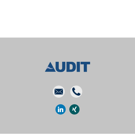
E-
Phone
mail
linkedin
xing