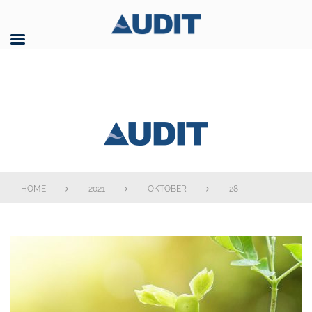
Skip
to
content
AUDIT GmbH
HOME
2021
OKTOBER
28
Tag:
28.
Oktober