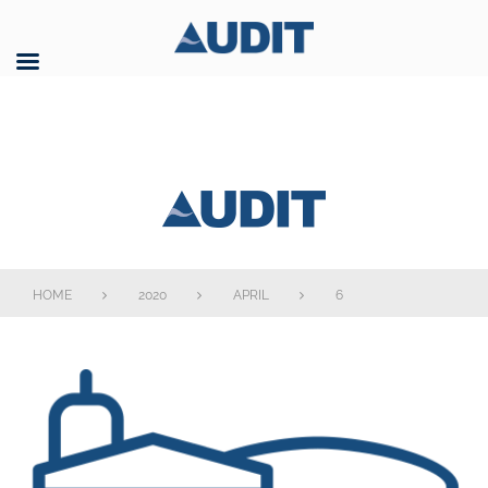
Skip
to
content
AUDIT GmbH
HOME
2020
APRIL
6
Tag:
6.
April