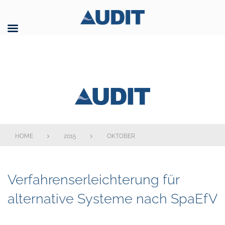
Skip
to
content
AUDIT GmbH
HOME
2015
OKTOBER
Monat:
Verfahrenserleichterung für
Oktober
alternative Systeme nach SpaEfV
2015