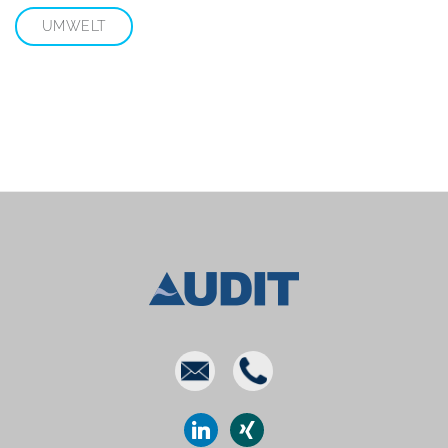
UMWELT
E-
Phone
mail
linkedin
xing