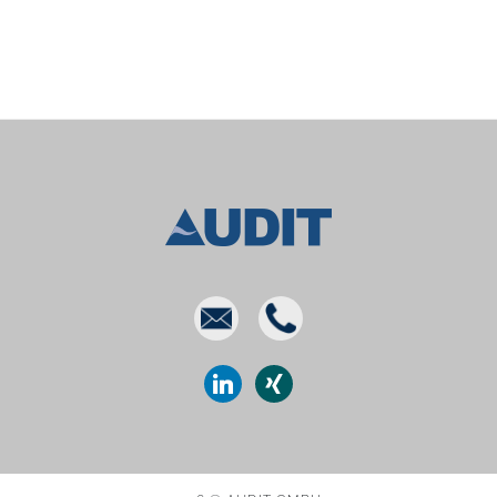
E-
Phone
mail
linkedin
xing