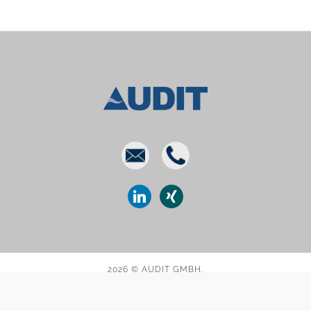
E-
Phone
mail
linkedin
xing
2026 © AUDIT GMBH.
DATENSCHUTZ
IMPRESSUM
KONTAKT
GLOSSAR