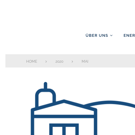
Skip
to
content
ÜBER UNS
ENER
HOME
2020
MAI
Monat:
Mai
2020